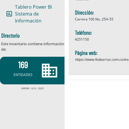
Tablero Power BI
Dirección:
insert_chart_outlined
Sistema de
Carrera 100 No. 25H-55
Información
Teléfono:
Directorio
4251150
Este inventario contiene información
de:
Página web:
https://www.fedearroz.com.co/es/
169
business
ENTIDADES
DIRPEN - V2.0 - 2025