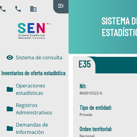
menu_open
phone
phone
domain
SISTEMA D
ESTADÍSTI
visibility
Sistema de consulta
E35
Inventarios de oferta estadística
Operaciones
Nit:
folder
estadísticas
860010522-6
Registros
Tipo de entidad:
folder
Administrativos
Privada
Demandas de
folder
Orden territorial:
Información
Nacional