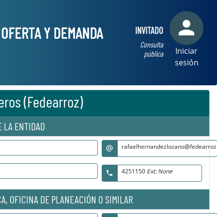
person
E OFERTA Y DEMANDA
INVITADO
Consulta
Iniciar
pública
sesión
eros (Fedearroz)
E LA ENTIDAD
rafaelhernandezlozano@fedearroz
alternate_email
4251150
Ext: None
phone
A, OFICINA DE PLANEACIÓN O SIMILAR